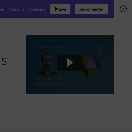
eil
Sessions
Speakers
Live
Se connecter
ns