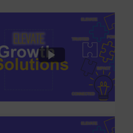
6 déc. 2022
14:50
-
15:30
Elevate
evate - Atelier
6 déc. 2022
14:50
-
15:30
Trusted