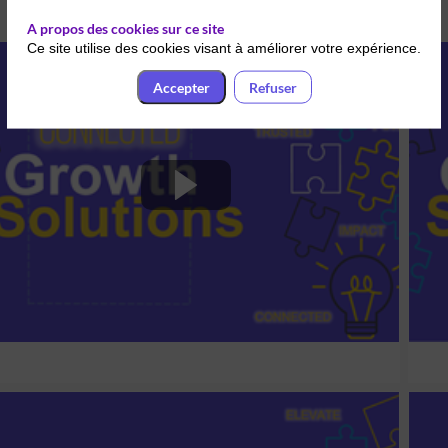
A propos des cookies sur ce site
Ce site utilise des cookies visant à améliorer votre expérience.
6 déc. 2022
14:50
-
15:30
Connected
Accepter
Refuser
Connected - Atelier 1
El
6 déc. 2022
14:50
-
16:10
Impact