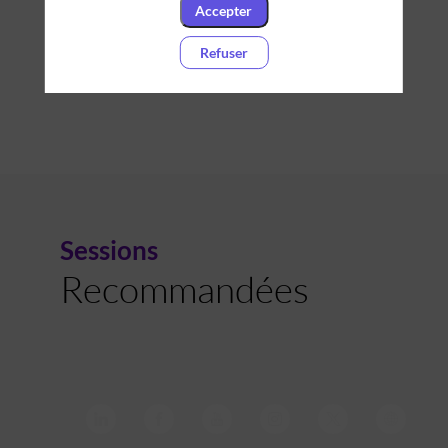
14:50
Accepter
-
15:30
Refuser
Sessions
Recommandées