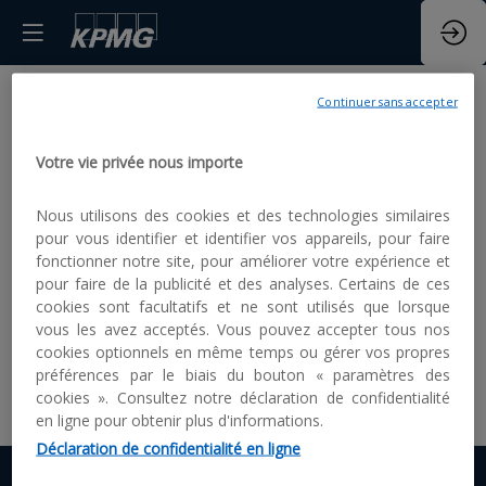
Continuer sans accepter
S'inscrire à
Les
inscri
l'évènement
Votre vie privée nous importe
sont
closes.
Nous utilisons des cookies et des technologies similaires
Chers Alumni,
pour vous identifier et identifier vos appareils, pour faire
Nous sommes heureux de vous convier à
notre cocktail COE ESG le jeudi 19 septembre
fonctionner notre site, pour améliorer votre expérience et
à 19h30 au Fluctuart.
pour faire de la publicité et des analyses. Certains de ces
cookies sont facultatifs et ne sont utilisés que lorsque
Assurez-vous de confirmer votre présence
vous les avez acceptés. Vous pouvez accepter tous nos
avant le 4 septembre en vous inscrivant via ce
cookies optionnels en même temps ou gérer vos propres
formulaire !
préférences par le biais du bouton « paramètres des
Avec toute notre amitié,
cookies ». Consultez notre déclaration de confidentialité
Les Associés, au nom de toute la BU ESG
en ligne pour obtenir plus d'informations.
Déclaration de confidentialité en ligne