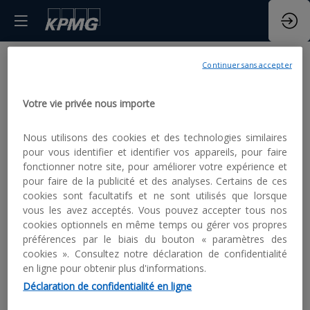
Continuer sans accepter
Déclaration de
Votre vie privée nous importe
confidentialité inwink
Nous utilisons des cookies et des technologies similaires
Conditions
pour vous identifier et identifier vos appareils, pour faire
fonctionner notre site, pour améliorer votre expérience et
d'utilisation
pour faire de la publicité et des analyses. Certains de ces
cookies sont facultatifs et ne sont utilisés que lorsque
vous les avez acceptés. Vous pouvez accepter tous nos
cookies optionnels en même temps ou gérer vos propres
préférences par le biais du bouton « paramètres des
inwink
est un outil de gestion d’évènements qui
cookies ». Consultez notre déclaration de confidentialité
gère l’authentification des participants lors de leur
en ligne pour obtenir plus d'informations.
inscription à l’évènement.
Déclaration de confidentialité en ligne
La collecte de certaines données à caractère