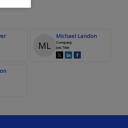
ver
Michael
Landon
ML
Company
Job Title
son