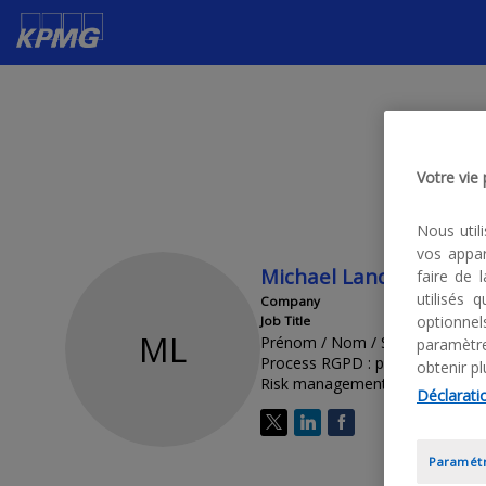
Votre vie
Nous util
vos appar
Michael
Landon
faire de 
utilisés
Company
optionne
Job Title
ML
Prénom / Nom / Société > obliga
paramètre
Process RGPD : pour les interve
obtenir pl
Risk management : ratio des int
Déclaratio
Paramétr