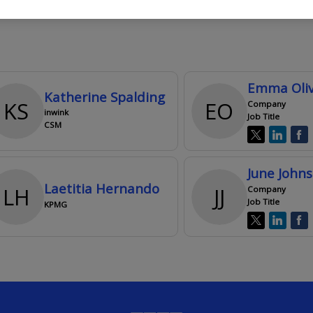
Emma
Oli
Katherine
Spalding
KS
EO
Company
inwink
Job Title
CSM
June
John
Laetitia
Hernando
LH
JJ
Company
Job Title
KPMG