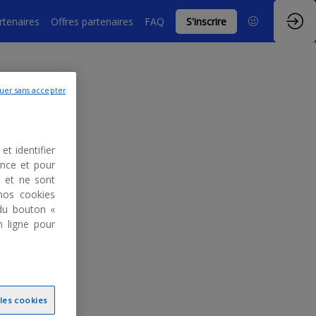
rtenaires
Offres partenaires
FAQ
S'inscrire
uer sans accepter
et identifier
ence et pour
s et ne sont
nos cookies
du bouton «
n ligne pour
l'événement)
 les cookies