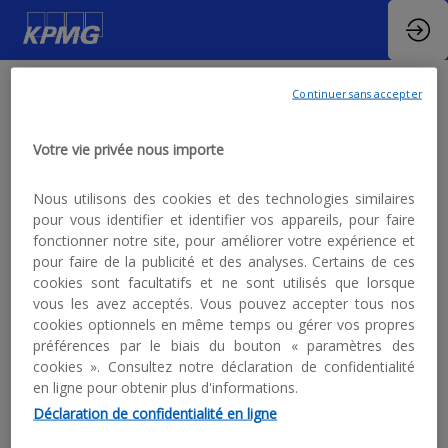
Continuer sans accepter
16h29 - 19h43 :
Votre vie privée nous importe
Genève – Paris
Nous utilisons des cookies et des technologies similaires
pour vous identifier et identifier vos appareils, pour faire
Gare de Lyon /
fonctionner notre site, pour améliorer votre expérience et
pour faire de la publicité et des analyses. Certains de ces
Départ en navette
cookies sont facultatifs et ne sont utilisés que lorsque
vous les avez acceptés. Vous pouvez accepter tous nos
de Megève à 14h30
cookies optionnels en même temps ou gérer vos propres
préférences par le biais du bouton « paramètres des
cookies ». Consultez notre déclaration de confidentialité
6 juin 2025
|
14:29
-
17:43
en ligne pour obtenir plus d'informations.
Déclaration de confidentialité en ligne