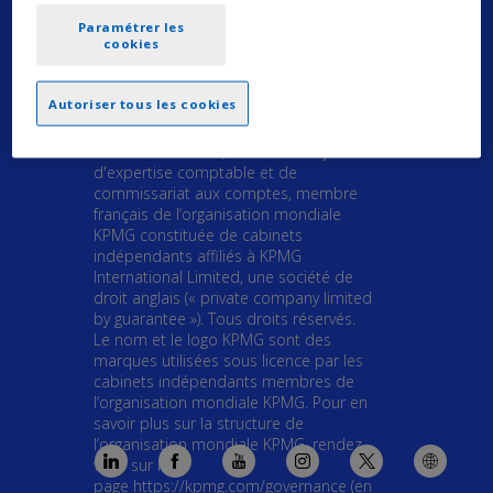
Déclaration de confidentialité générale
Paramétrer les
CGU
cookies
Autoriser tous les cookies
© 2023 KPMG S.A., société anonyme
d'expertise comptable et de
commissariat aux comptes, membre
français de l’organisation mondiale
KPMG constituée de cabinets
indépendants affiliés à KPMG
International Limited, une société de
droit anglais (« private company limited
by guarantee »). Tous droits réservés.
Le nom et le logo KPMG sont des
marques utilisées sous licence par les
cabinets indépendants membres de
l’organisation mondiale KPMG. Pour en
savoir plus sur la structure de
l’organisation mondiale KPMG, rendez-
vous sur la
page
https://kpmg.com/governance
(en