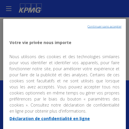
Mathieu
Continuer sans accepter
WallichPetit
Votre vie privée nous importe
Head of
MW
Clients and
Nous utilisons des cookies et des technologies similaires
Markets
pour vous identifier et identifier vos appareils, pour faire
fonctionner notre site, pour améliorer votre expérience et
pour faire de la publicité et des analyses. Certains de ces
cookies sont facultatifs et ne sont utilisés que lorsque
vous les avez acceptés. Vous pouvez accepter tous nos
cookies optionnels en même temps ou gérer vos propres
préférences par le biais du bouton « paramètres des
cookies ». Consultez notre déclaration de confidentialité
en ligne pour obtenir plus d'informations.
Mention d'information :
Déclaration de confidentialité en ligne
BT10-9 - Recueil et traitement des données à
caractère personnel
-