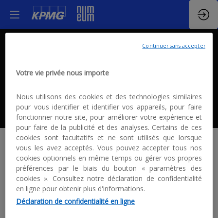
Continuer sans accepter
Thème 2
Votre vie privée nous importe
Nous utilisons des cookies et des technologies similaires
pour vous identifier et identifier vos appareils, pour faire
fonctionner notre site, pour améliorer votre expérience et
pour faire de la publicité et des analyses. Certains de ces
cookies sont facultatifs et ne sont utilisés que lorsque
vous les avez acceptés. Vous pouvez accepter tous nos
cookies optionnels en même temps ou gérer vos propres
Description
préférences par le biais du bouton « paramètres des
cookies ». Consultez notre déclaration de confidentialité
Lorem ipsum dolor sit amet, consectetur
en ligne pour obtenir plus d'informations.
adipiscing elit, sed do eiusmod tempor incididunt
ut labore et dolore magna aliqua. Ut enim ad
Déclaration de confidentialité en ligne
minim veniam, quis nostrud exercitation ullamco