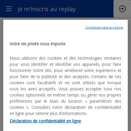
Je m'inscris au replay
Continuer sans accepter
S'inscrire
Rens
vos
pour voir le
Votre vie privée nous importe
info
replay
Nous utilisons des cookies et des technologies similaires
Prénom
pour vous identifier et identifier vos appareils, pour faire
fonctionner notre site, pour améliorer votre expérience et
pour faire de la publicité et des analyses. Certains de ces
Nom
cookies sont facultatifs et ne sont utilisés que lorsque
vous les avez acceptés. Vous pouvez accepter tous nos
cookies optionnels en même temps ou gérer vos propres
*
préférences par le biais du bouton « paramètres des
Email
cookies ». Consultez notre déclaration de confidentialité
en ligne pour obtenir plus d'informations.
Déclaration de confidentialité en ligne
Poste