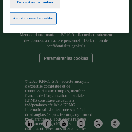
Paramétrer les cookies
Autoriser tous les cookies
SITE A USAGE STRICTEMENT INTERNE
Mention d'information :
BT10-9 - Recueil et traitement
des données à caractère personnel
-
Déclaration de
confidentialité générale
Paramétrer les cookies
© 2023 KPMG S.A., société anonyme
d'expertise comptable et de
commissariat aux comptes, membre
français de l’organisation mondiale
KPMG constituée de cabinets
indépendants affiliés à KPMG
International Limited, une société de
droit anglais (« private company limited
by guarantee »). Tous droits réservés.
Le nom et le logo KPMG sont des
marques utilisées sous licence par les