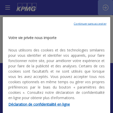
Bertrand
Continuer sans accepter
Perrin
BP
IASB
Votre vie privée nous importe
Board
Nous utilisons des cookies et des technologies similaires
Member
pour vous identifier et identifier vos appareils, pour faire
fonctionner notre site, pour améliorer votre expérience et
pour faire de la publicité et des analyses. Certains de ces
cookies sont facultatifs et ne sont utilisés que lorsque
vous les avez acceptés. Vous pouvez accepter tous nos
cookies optionnels en même temps ou gérer vos propres
préférences par le biais du bouton « paramètres des
cookies ». Consultez notre déclaration de confidentialité
KPMG. Make the Difference
en ligne pour obtenir plus d'informations.
Mentions légales
|
Politique de confidentialité et
Déclaration de confidentialité en ligne
gestion des données
|
CGU