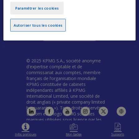
Pour vous opposer au dépôt de cookies de
Paramétrer les cookies
mesures d'audience non soumis au consentement
cliquez ici
.​
Autoriser tous les cookies
Paramétrer les cookies
© 2025 KPMG S.A., société anonyme
d'expertise comptable et de
commissariat aux comptes, membre
français de l’organisation mondiale
KPMG constituée de cabinets
indépendants affiliés à KPMG
International Limited, une société de
droit anglais (« private company limited
by guarantee »). Tous droits réservés.
Le nom et le logo KPMG sont des
marques utilisées sous licence par les
cabinets indépendants membres de
l’organisation mondiale KPMG. Pour en
Infos pratiques
Mon badge
Supports
savoir plus sur la structure de