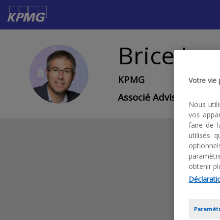
Brice
Jav
BJ
KPMG
Votre vie
Associé Advisory
Nous util
vos appar
faire de 
utilisés
optionne
paramètre
obtenir pl
Déclaratio
Paramétr