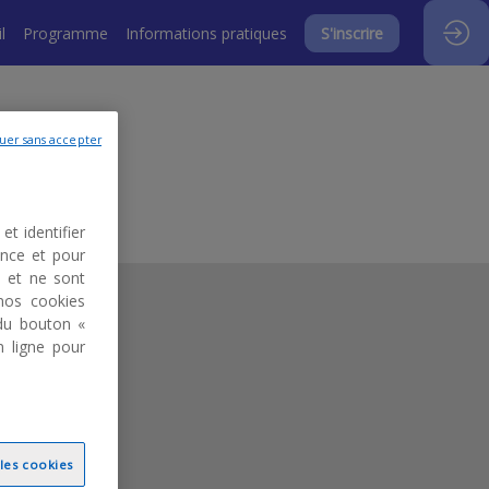
l
Programme
Informations pratiques
S'inscrire
uer sans accepter
et identifier
ence et pour
s et ne sont
nos cookies
du bouton «
n ligne pour
 les cookies