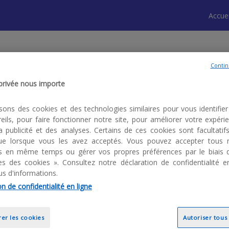
Accuei
aux
Contin
 privée nous importe
isons des cookies et des technologies similaires pour vous identifier 
eils, pour faire fonctionner notre site, pour améliorer votre expéri
la publicité et des analyses. Certains de ces cookies sont facultatif
 que lorsque vous les avez acceptés. Vous pouvez accepter tous 
ls en même temps ou gérer vos propres préférences par le biais 
s des cookies ». Consultez notre déclaration de confidentialité e
us d'informations.
n de confidentialité en ligne
er les cookies
Autoriser tous