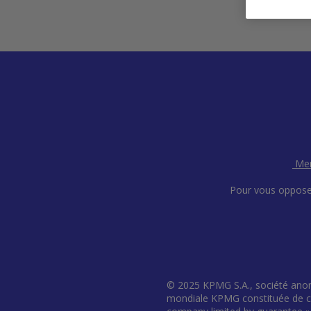
Men
Pour vous oppose
© 2025 KPMG S.A., société anon
mondiale KPMG constituée de cab