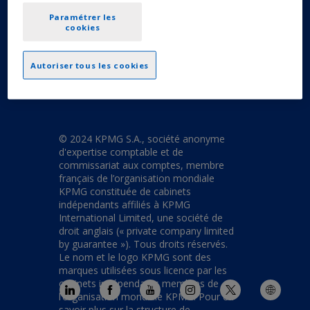
Paramétrer les
cookies
Mentions légales
|
Politique de confidentialité et
gestion des données
|
CGU
Autoriser tous les cookies
Paramétrer les cookies
© 2024 KPMG S.A., société anonyme
d'expertise comptable et de
commissariat aux comptes, membre
français de l’organisation mondiale
KPMG constituée de cabinets
indépendants affiliés à KPMG
International Limited, une société de
droit anglais (« private company limited
by guarantee »). Tous droits réservés.
Le nom et le logo KPMG sont des
marques utilisées sous licence par les
cabinets indépendants membres de
l’organisation mondiale KPMG. Pour en
savoir plus sur la structure de