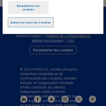
Paramétrer les
cookies
Autoriser tous les cookies
Mentions légales
|
Politique de confidentialité et
gestion des données
|
CGU
Paramétrer les cookies
© 2023 KPMG S.A., société anonyme
d'expertise comptable et de
commissariat aux comptes, membre
français de l’organisation mondiale
KPMG constituée de cabinets
indépendants affiliés à KPMG
International Limited, une société de
droit anglais (« private company limited
by guarantee »). Tous droits réservés.