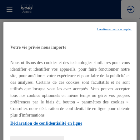
Continuer sans accepter
Déclaration de confidentialité
Votre vie privée nous importe
inwink
Conditions
Nous utilisons des cookies et des technologies similaires pour vous
identifier et identifier vos appareils, pour faire fonctionner notre
d'utilisation
site, pour améliorer votre expérience et pour faire de la publicité et
des analyses. Certains de ces cookies sont facultatifs et ne sont
utilisés que lorsque vous les avez acceptés. Vous pouvez accepter
tous nos cookies optionnels en même temps ou gérer vos propres
préférences par le biais du bouton « paramètres des cookies ».
inwink
est un outil de gestion d’évènements qui gère
l’authentification des participants lors de leur inscription
Consultez notre déclaration de confidentialité en ligne pour obtenir
à l’évènement.
plus d'informations.
La collecte de certaines données à caractère personnel par
Déclaration de confidentialité en ligne
le système d’authentification inwink est nécessaire pour
permettre à l’utilisateur de s’inscrire à un évènement,
d’accéder au site d’un évènement, et de consulter les