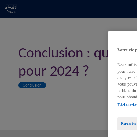
Conclusion : quelles
Votre vie 
Nous utilis
pour 2024 ?
pour faire 
analyses. C
Vous pouve
Conclusion
le biais du
pour obteni
Déclaratio
Paramétre