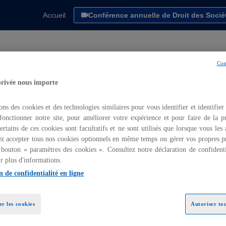
Accueil
Conférence annuelle de Droit des Socié
Con
 perspectives dans la lo
privée nous importe
ons des cookies et des technologies similaires pour vous identifier et identifier
fonctionner notre site, pour améliorer votre expérience et pour faire de la pu
ertains de ces cookies sont facultatifs et ne sont utilisés que lorsque vous les
z accepter tous nos cookies optionnels en même temps ou gérer vos propres p
 bouton « paramètres des cookies ». Consultez notre déclaration de confidenti
r plus d'informations.
n de confidentialité en ligne
r les cookies
Autoriser tou