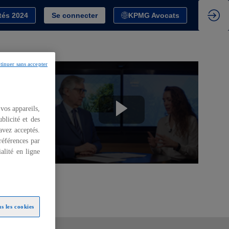
tés 2024
Se connecter
KPMG Avocats
tinuer sans accepter
i
 vos appareils,
blicité et des
 avez acceptés.
références par
alité en ligne
s les cookies