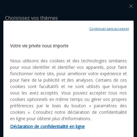
Choisissez vos thèmes
Continuer sans accepter
Parcours
Auc
par
Votre vie privée nous importe
Thématiques
thé
n'a
Nous utilisons des cookies et des technologies similaires
été
pour vous identifier et identifier vos appareils, pour faire
gén
Constituez votre parcours.
fonctionner notre site, pour améliorer votre expérience et
pou
pour faire de la publicité et des analyses. Certains de ces
le
Générer un nouveau parcours
mom
cookies sont facultatifs et ne sont utilisés que lorsque
vous les avez acceptés. Vous pouvez accepter tous nos
cookies optionnels en même temps ou gérer vos propres
préférences par le biais du bouton « paramètres des
cookies ». Consultez notre déclaration de confidentialité
en ligne pour obtenir plus d'informations.
Déclaration de confidentialité en ligne