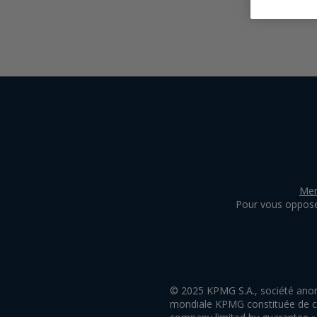
Men
Pour vous oppose
© 2025 KPMG S.A., société anon
mondiale KPMG constituée de cab