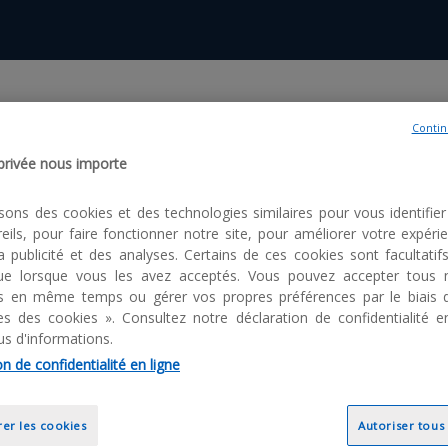
rmation sur l'exemption de consent
Contin
 privée nous importe
okies sont mis en place par notre partenaire AT internet. Ils nous pe
de notre site web dans le respect de la règlementation. Ces cookies 
isons des cookies et des technologies similaires pour vous identifier 
e refuser intégralement le suivi par ces traceurs et ainsi d’exclure les
eils, pour faire fonctionner notre site, pour améliorer votre expéri
la publicité et des analyses. Certains de ces cookies sont facultatif
 que lorsque vous les avez acceptés. Vous pouvez accepter tous 
ls en même temps ou gérer vos propres préférences par le biais 
s des cookies ». Consultez notre déclaration de confidentialité e
us d'informations.
n de confidentialité en ligne
er les cookies
Autoriser tous