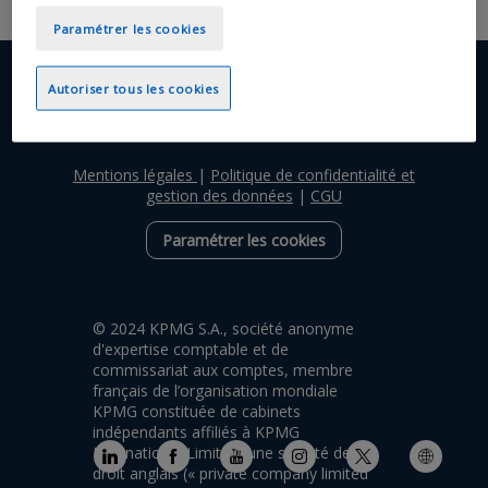
Paramétrer les cookies
Autoriser tous les cookies
Mentions légales
|
Politique de confidentialité et
gestion des données
|
CGU
Paramétrer les cookies
© 2024 KPMG S.A., société anonyme
d'expertise comptable et de
commissariat aux comptes, membre
français de l’organisation mondiale
KPMG constituée de cabinets
indépendants affiliés à KPMG
International Limited, une société de
droit anglais (« private company limited