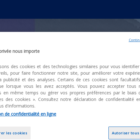
Contin
 privée nous importe
isons des cookies et des technologies similaires pour vous identifier 
etrouvez nos webinars et événemen
eils, pour faire fonctionner notre site, pour améliorer votre expéri
la publicité et des analyses. Certains de ces cookies sont facultatif
 vos enjeux business et des thèmes d
 que lorsque vous les avez acceptés. Vous pouvez accepter tous 
ls en même temps ou gérer vos propres préférences par le biais 
s des cookies ». Consultez notre déclaration de confidentialité e
Tous nos événements
us d'informations.
n de confidentialité en ligne
er les cookies
Autoriser tous