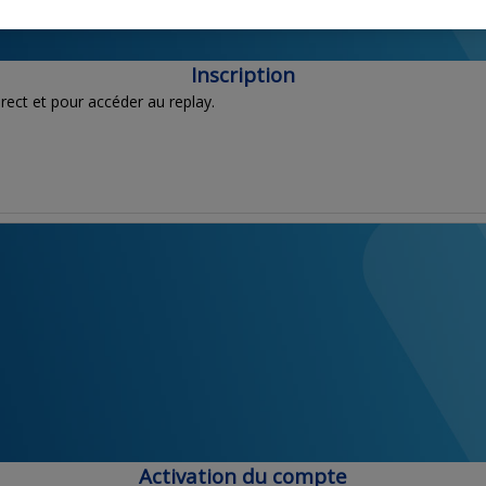
Inscription
irect et pour accéder au replay.
Activation du compte