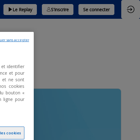
Le Replay
S'inscrire
Se connecter
uer sans accepter
et identifier
ence et pour
s et ne sont
nos cookies
du bouton «
n ligne pour
 les cookies