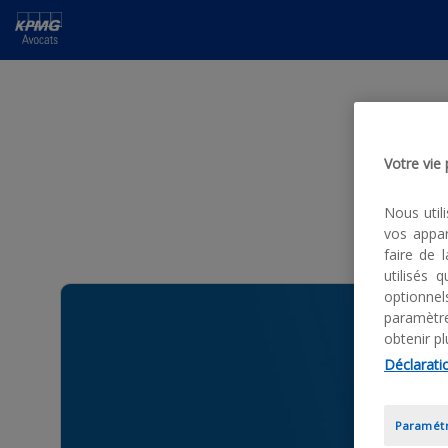
Votre vie
Nous util
vos appar
faire de 
utilisés
optionne
paramètre
obtenir pl
Déclaratio
Paramétr