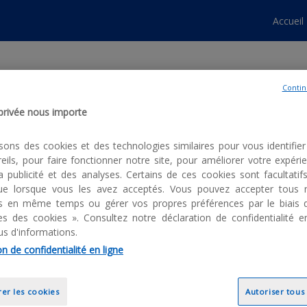
Accueil
Contin
FAQ
 privée nous importe
Vous avez une question ? Nous sommes là pour vous aider !
isons des cookies et des technologies similaires pour vous identifier 
eils, pour faire fonctionner notre site, pour améliorer votre expéri
Si vous ne trouvez pas votre réponse ci-dessous,
la publicité et des analyses. Certains de ces cookies sont facultatif
veuillez contacter les organisateurs de l'événement.
 que lorsque vous les avez acceptés. Vous pouvez accepter tous 
ls en même temps ou gérer vos propres préférences par le biais 
s des cookies ». Consultez notre déclaration de confidentialité e
us d'informations.
n de confidentialité en ligne
er les cookies
Autoriser tous