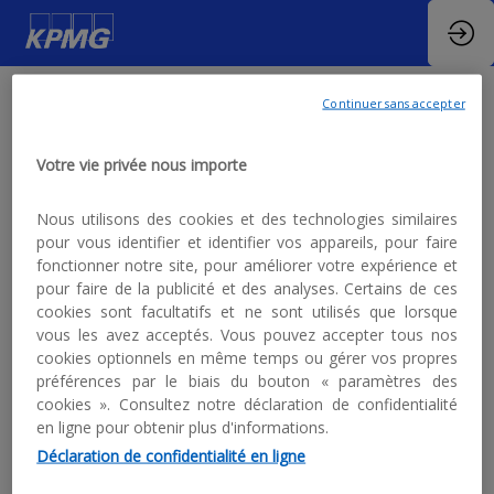
Continuer sans accepter
FAQ
Votre vie privée nous importe
Nous utilisons des cookies et des technologies similaires
Vous avez une question ? Nous sommes là pour
vous aider !
pour vous identifier et identifier vos appareils, pour faire
fonctionner notre site, pour améliorer votre expérience et
Si vous ne trouvez pas votre réponse ci-
pour faire de la publicité et des analyses. Certains de ces
dessous,
cookies sont facultatifs et ne sont utilisés que lorsque
veuillez contacter les organisateurs de
vous les avez acceptés. Vous pouvez accepter tous nos
l'événement.
cookies optionnels en même temps ou gérer vos propres
préférences par le biais du bouton « paramètres des
cookies ». Consultez notre déclaration de confidentialité
en ligne pour obtenir plus d'informations.
Déclaration de confidentialité en ligne