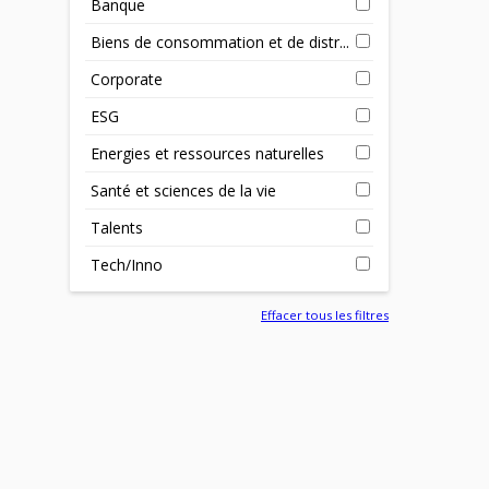
Banque
Biens de consommation et de distr...
Corporate
ESG
Energies et ressources naturelles
Santé et sciences de la vie
Talents
Que
com
Tech/Inno
éne
16 
Effacer tous les filtres
L’ac
mar
d’a
10 
réus
de n
four
cons
par